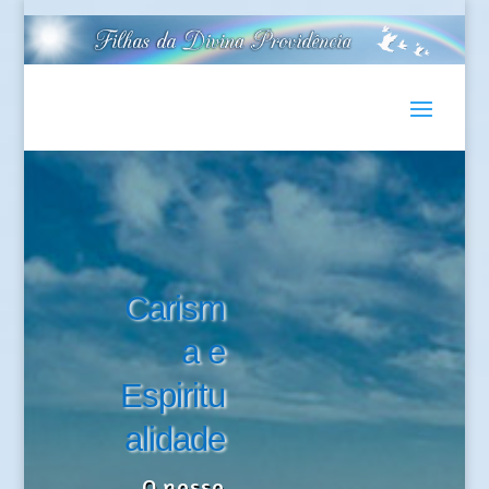
Carism
a e
Espiritu
alidade
O nosso