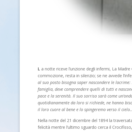
L
a notte riceve l’unzione degli infermi, La Madr
commozione, resta in silenzio; se ne avvede l’inf
al suo posto bisogna saper nascondere le lacrime: 
famiglia, deve comprendere quelli di tutti e nascond
pace e la serenità. Il suo sorriso sarà come un’onda
quotidianamente da loro si richiede, ne hanno biso
il loro cuore al bene e lo spingeremo verso il cie
Nella notte del 21 dicembre del 1894 la traversata 
felicità mentre l’ultimo sguardo cerca il Crocifisso,