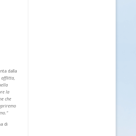
nta dalla
fflitta,
nella
re la
one che
 apriremo
amo.”
a di