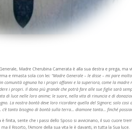
e Generale, Madre Cherubina Camerata è alla sua destra e prega, ma vi
erma e rimasta sola con lei
: “Madre Generale – le disse – mi pare molto a
in comunità ognuna ha i propri affanni e la superiora, come la madre 
ere i propri. Il dono più grande che potrà fare alle sue figlie sarà semp
ta di luce nelle loro anime; le suore, nella vita di rinuncia e di donazi
gno. La nostra bontà deve loro ricordare quella del Signore; solo cosi
lo… c’è tanto bisogno di bontà sulla terra… diamone tanta… finché possi
è finita, sente che i passi dello Sposo si avvicinano, il suo cuore trem
 ma il Risorto, l’Amore della sua vita le è davanti, in tutta la Sua luce.