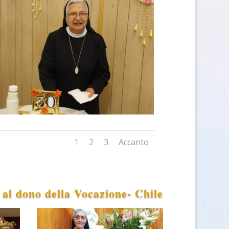
1
2
3
Accanto
à al dono della Vocazione- Chile