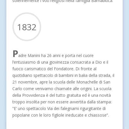
solennemente i voti religiosi nella famiglia Barnabitica.
1832
P
adre Manini ha 26 anni e porta nel cuore
l’entusiasmo di una giovinezza consacrata a Dio e il
fuoco carismatico del Fondatore. Di fronte al
quotidiano spettacolo di bambini in balia della strada, il
21 novembre, apre la scuola delle Monachelle di San
Carlo come venivamo chiamate alle origini. La scuola
della Provvidenza è del tutto gratuita ed è una novità
troppo insolita per non essere avvertita dalla stampa:
“E’ uno spettacolo Via dei falegnami rigurgitante di
popolane con le loro figliole ineducate e chiassose”.