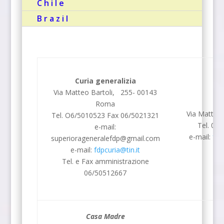
Chile
Brazil
Curia generalizia
Via Matteo Bartoli, 255- 00143
Roma
Via Matteo
Tel. O6/5010523 Fax 06/5021321
Tel. 06
e-mail:
e-mail:
fdp
superiorageneralefdp@gmail.com
e-mail:
fdpcuria@tin.it
Tel. e Fax amministrazione
06/50512667
Casa Madre