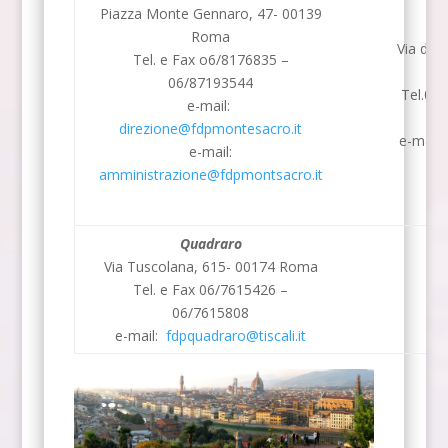
Piazza Monte Gennaro, 47- 00139
P
Roma
Via dell
Tel. e Fax o6/8176835 –
06/87193544
Tel.06
e-mail:
F
direzione@fdpmontesacro.it
e-mail
e-mail:
amministrazione@fdpmontsacro.it
Quadraro
Via Tuscolana, 615- 00174 Roma
Tel. e Fax 06/7615426 –
06/7615808
e-mail:
fdpquadraro@tiscali.it