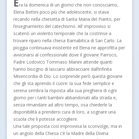
E
ra la domenica di un giorno che non conosciamo,
Elena Bettini poco più che adolescente, si stava
recando nella chiesetta di Santa Maria del Pianto, per
l’insegnamento del catechismo. All’ improvviso si
scatenò un violento temporale che la costrinse a
trovare riparo nella chiesa Barnabitica di San Carlo. La
pioggia continuava insistente ed Elena ne approfitta per
avvicinarsi al confessionale dove il giovane Parroco,
Padre Lodovico Tommaso Manini attende quanti
hanno bisogno di lasciarsi abbracciare dall’infinita
Misericordia di Dio. Lo sorprende però questa giovane
che gli sta aprendo il cuore: la sua fede semplice e
serena sembra la risposta alla sua preghiera di ogni
giorno per i tanti bambini abbandonati alla strada e,
senza rimandare ad altro tempo, osa chiederle la
disponibilità a prendersi cura di loro, a sognare una
scuola che li potesse accogliere.
Una tale proposta così improvvisa la sconvolge, ma in
un angolo della Chiesa c’è la Madre della Divina