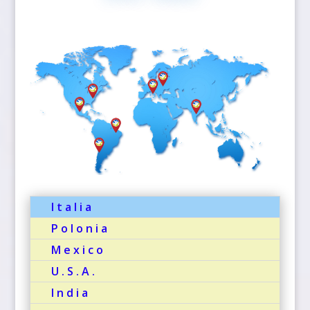
Italia
Polonia
Mexico
U.S.A.
India