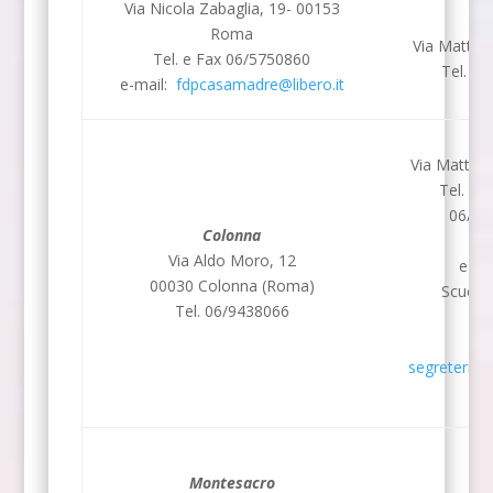
Via Nicola Zabaglia, 19- 00153
“Di
Roma
Via Matteo
Tel. e Fax 06/5750860
Tel. 0
e-mail:
fdpcasamadre@libero.it
Via Matteo
Tel. 06
06/50
Colonna
Via Aldo Moro, 12
e-ma
00030 Colonna (Roma)
Scuola:
Tel. 06/9438066
segreteria@
Montesacro