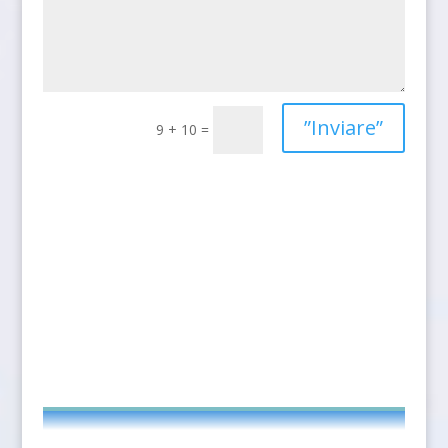
”Inviare”
9 + 10
=