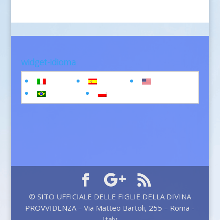
widget-idioma
Italiano
Español
English
Português
polski
© SITO UFFICIALE DELLE FIGLIE DELLA DIVINA
PROVVIDENZA – Via Matteo Bartoli, 255 – Roma -
Italy