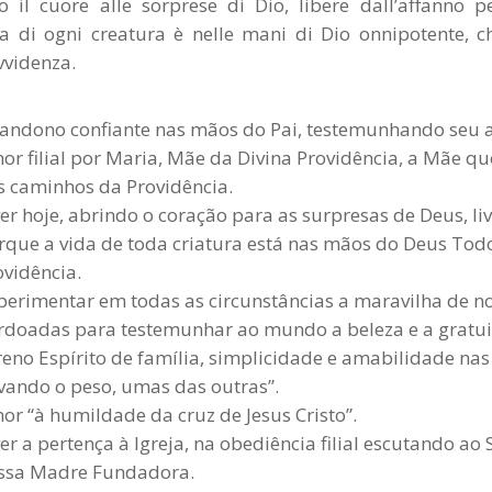
o il cuore alle sorprese di Dio, libere dall’affanno pe
a di ogni creatura è nelle mani di Dio onnipotente, c
vvidenza.
andono confiante nas mãos do Pai, testemunhando seu a
or filial por Maria, Mãe da Divina Providência, a Mãe q
s caminhos da Providência.
ver hoje, abrindo o coração para as surpresas de Deus, l
rque a vida de toda criatura está nas mãos do Deus Todo
ovidência.
perimentar em todas as circunstâncias a maravilha de no
rdoadas para testemunhar ao mundo a beleza e a gratuid
reno Espírito de família, simplicidade e amabilidade nas
evando o peso, umas das outras”.
or “à humildade da cruz de Jesus Cristo”.
ver a pertença à Igreja, na obediência filial escutando 
ssa Madre Fundadora.