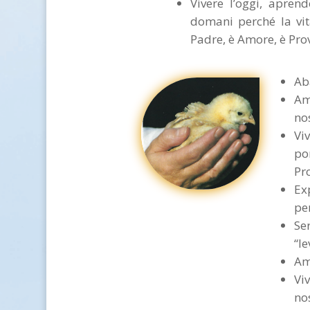
Vivere l’oggi, aprend
domani perché la vit
Padre, è Amore, è Pro
Ab
Am
no
Vi
po
Pr
Ex
pe
Se
“l
Am
Vi
no