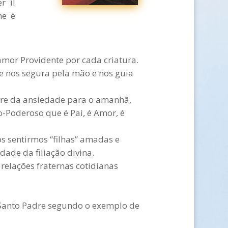
r il
he è
mor Providente por cada criatura.
ue nos segura pela mão e nos guia
ivre da ansiedade para o amanhã,
-Poderoso que é Pai, é Amor, é
s sentirmos “filhas” amadas e
ade da filiação divina.
 relações fraternas cotidianas
ao Santo Padre segundo o exemplo de