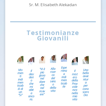
Sr. M. Elisabeth Alekadan
Testimonianze
Giovanili
Espe
Alla
“Vi è
Mo
Una
rienz
Il
Il
ricer
più
men
bella
a
desi
mist
ca
gioia
ti
avve
indi
deri
ero
del
nel
indi
ntur
men
o
della
sens
dare
men
a
ticab
che
Prov
o
che
ticab
per
ile
mi
vide
della
nel
ili di
cono
abit
nza
vita
ricev
un
scere
a
nella
ere”
“Si”
Dio
anco
mia
ra.
vita